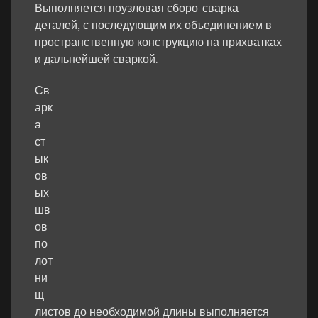
Выполняется поузловая сборо-сварка
деталей, с последующим их объединением в
пространственную конструкцию на прихватках
и дальнейшей сваркой.
Св
арк
а
ст
ык
ов
ых
шв
ов
по
лот
ни
щ
листов до необходимой длины выполняется