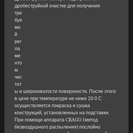
дробеструйной очистке
для получения
тре
буе
мо
й
рег
ла
ме
нто
м
чис
тот
ы и шероховатости поверхности. После этого
в цехе при температуре не ниже 20 0 С
осуществляется покраска и сушка
конструкций, установленных на подставки.
При помощи аппарата CRAGO (метод
безвоздушного распыления) послойно