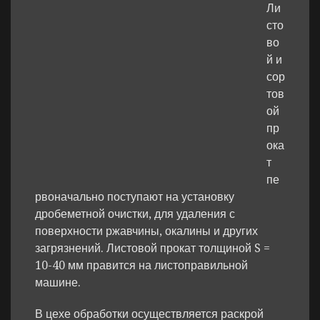
Ли
сто
во
й и
сор
тов
ой
пр
ока
т
пе
рвоначально поступают на установку
дробеметной очистки, для удаления с
поверхности ржавчины, окалины и других
загрязнений. Листовой прокат толщиной S =
10-40 мм правится на листоправильной
машине.
В цехе обработки осуществляется раскрой