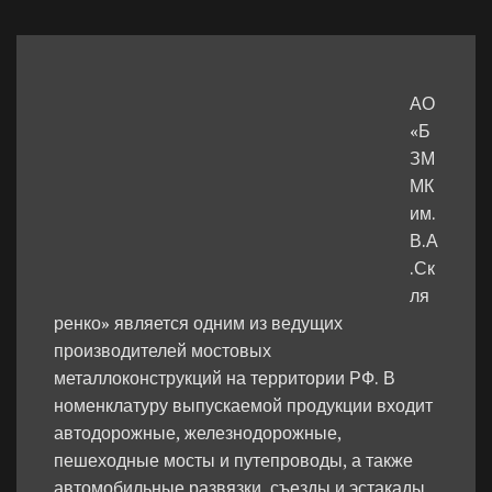
АО
«Б
ЗМ
МК
им.
В.А
.Ск
ля
ренко» является одним из ведущих
производителей мостовых
металлоконструкций на территории РФ. В
номенклатуру выпускаемой продукции входит
автодорожные, железнодорожные,
пешеходные мосты и путепроводы, а также
автомобильные развязки, съезды и эстакады,