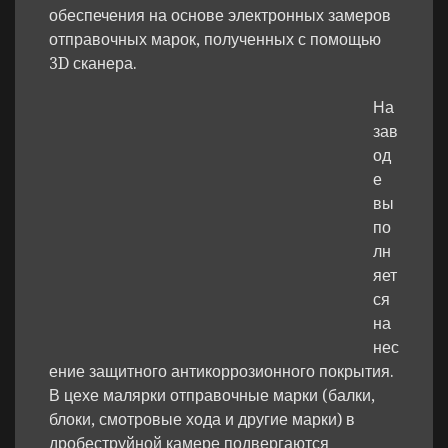
обеспечения на основе электронных замеров
отправочных марок, полученных с помощью
3D сканера.
На
зав
од
е
вы
по
лн
яет
ся
на
нес
ение защитного антикоррозионного покрытия.
В цехе малярки отправочные марки (балки,
блоки, смотровые хода и другие марки) в
дробеструйной камере подвергаются